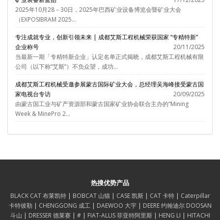
2025年10月28－30日，2025年巴西矿业设备博览会暨矿业大会
（EXPOSIBRAM 2025...
专注成就专业，创新引领未来 | 成都艾斯工程机械荣获国家 “专精特新”
企业称号
20/11/2025
当最新一期「专精特新企业」认定名单正式揭晓，成都艾斯工程机械有限
公司（以下称“艾斯”）不负众望，成功...
成都艾斯工程机械受邀参展蒙古国际矿业大会，总经理吴海峰接受蒙古国
家电视台专访
20/09/2025
由蒙古国工业与矿产资源部和蒙古国家矿业协会联合主办的“Mining
Week & MinePro 2...
热搜优势产品
BLACK CAT 布莱凯特
|
BOBCAT 山猫
|
CASE 凯斯
|
CAT 卡特
|
Caterpillar
卡特彼勒
|
CHENGGONG 成工
|
DAEWOO 大宇
|
DEERE 约翰迪尔
DOOSAN
斗山
|
DRESSER 德莱赛
|
#
|
FIAT-ALLIS 菲亚特阿里斯
|
HENG LI
|
HITACHI