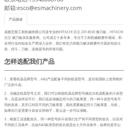
邮箱:esco@esmachinery.com
产品描述
成都艾斯工程机械有限公司是专业的HITACHI 日立 2014503 侧刀板，HITACHI
日立 侧刀板供应服务商。公司成立十多年来，专注于工程机械耐磨件领域，和
全球行业内知名生产商深入合作，我们有实力和能力解决耐磨件方面的包括斗
齿，挖斗，刀板，连接器等的所有问题。
怎样选配我们产品
1．查看机器品牌型号，A&S产品配备不同的机器型号，是目前国际上使用相对
广泛的斗齿。
2．当确定机器型号之后，我们可以根据机器品牌型号确定出机器配备的斗齿型
号，但是这样还不行，我们还必须确定挖斗的刀板厚度，同一种斗齿型号有不
同的齿座，其开口对应不同的刀板厚度，因此需要确定挖斗刀板厚度，当然，
如果你只是需要斗齿齿尖和销子，那么这一步可以省略。
3．根据工况选配齿尖，同一种型号的斗齿我们生产有不同类型的齿尖，以应对
不同的工况条件，比如A&S标准型的齿尖就适合土方作业条件，如果你是开山