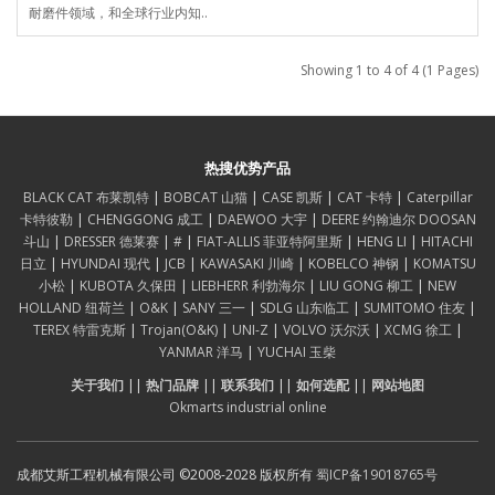
耐磨件领域，和全球行业内知..
Showing 1 to 4 of 4 (1 Pages)
热搜优势产品
BLACK CAT 布莱凯特
|
BOBCAT 山猫
|
CASE 凯斯
|
CAT 卡特
|
Caterpillar
卡特彼勒
|
CHENGGONG 成工
|
DAEWOO 大宇
|
DEERE 约翰迪尔
DOOSAN
斗山
|
DRESSER 德莱赛
|
#
|
FIAT-ALLIS 菲亚特阿里斯
|
HENG LI
|
HITACHI
日立
|
HYUNDAI 现代
|
JCB
|
KAWASAKI 川崎
|
KOBELCO 神钢
|
KOMATSU
小松
|
KUBOTA 久保田
|
LIEBHERR 利勃海尔
|
LIU GONG 柳工
|
NEW
HOLLAND 纽荷兰
|
O&K
|
SANY 三一
|
SDLG 山东临工
|
SUMITOMO 住友
|
TEREX 特雷克斯
|
Trojan(O&K)
|
UNI-Z
|
VOLVO 沃尔沃
|
XCMG 徐工
|
YANMAR 洋马
|
YUCHAI 玉柴
关于我们
||
热门品牌
||
联系我们
||
如何选配
||
网站地图
Okmarts industrial online
成都艾斯工程机械有限公司 ©2008-2028 版权所有
蜀ICP备19018765号