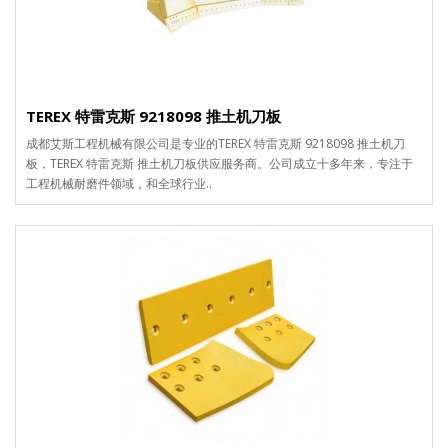
TEREX 特雷克斯 9218098 推土机刀板
成都艾斯工程机械有限公司是专业的TEREX 特雷克斯 9218098 推土机刀
板，TEREX 特雷克斯 推土机刀板供应服务商。公司成立十多年来，专注于
工程机械耐磨件领域，和全球行业..