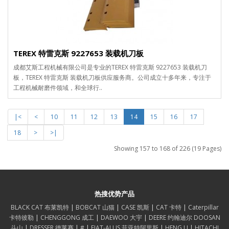
TEREX 特雷克斯 9227653 装载机刀板
成都艾斯工程机械有限公司是专业的TEREX 特雷克斯 9227653 装载机刀
板，TEREX 特雷克斯 装载机刀板供应服务商。公司成立十多年来，专注于
工程机械耐磨件领域，和全球行..
|<
<
10
11
12
13
14
15
16
17
18
>
>|
Showing 157 to 168 of 226 (19 Pages)
热搜优势产品
BLACK CAT 布莱凯特
|
BOBCAT 山猫
|
CASE 凯斯
|
CAT 卡特
|
Caterpillar
卡特彼勒
|
CHENGGONG 成工
|
DAEWOO 大宇
|
DEERE 约翰迪尔
DOOSAN
斗山
|
DRESSER 德莱赛
|
#
|
FIAT-ALLIS 菲亚特阿里斯
|
HENG LI
|
HITACHI