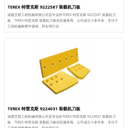
TEREX 特雷克斯 9222587 装载机刀板
成都艾斯工程机械有限公司是专业的TEREX 特雷克斯 9222587 装载机刀
板，TEREX 特雷克斯 装载机刀板供应服务商。公司成立十多年来，专注于
工程机械耐磨件领域，和全球行业..
TEREX 特雷克斯 9224031 装载机刀板
成都艾斯工程机械有限公司是专业的TEREX 特雷克斯 9224031 装载机刀
板，TEREX 特雷克斯 装载机刀板供应服务商。公司成立十多年来，专注于
工程机械耐磨件领域，和全球行业..