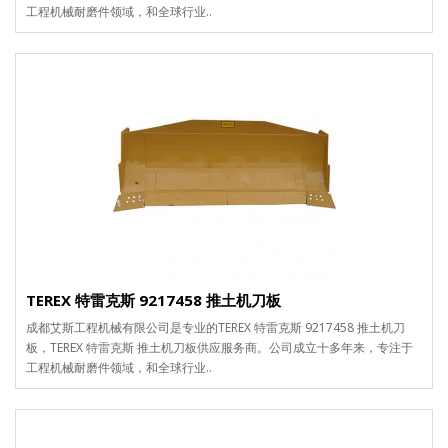
工程机械耐磨件领域，和全球行业..
TEREX 特雷克斯 9217458 推土机刀板
成都艾斯工程机械有限公司是专业的TEREX 特雷克斯 9217458 推土机刀
板，TEREX 特雷克斯 推土机刀板供应服务商。公司成立十多年来，专注于
工程机械耐磨件领域，和全球行业..