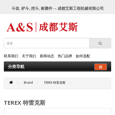
斗齿, 铲斗, 挖斗, 耐磨件 -- 成都艾斯工程机械有限公司
联系我们
关于我们
新闻动态
热门品牌
如何选配
分类导航
Brand
TEREX 特雷克斯
TEREX 特雷克斯