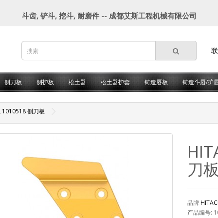
斗齿, 铲斗, 挖斗, 耐磨件 -- 成都艾斯工程机械有限公司
联
侧刀板
侧护板
松土器
松土器护套
铸造唇板
铸造斗唇/护
立 1010518 侧刀板
HIT
刀
品牌
HITA
产品编号: 1