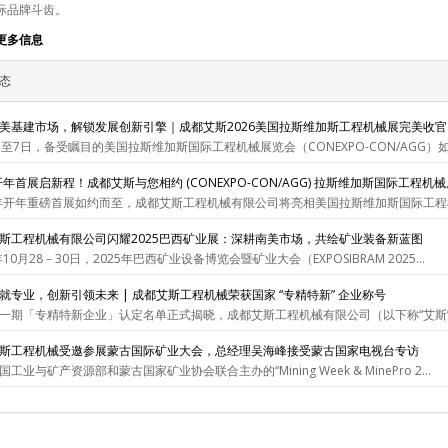
际品牌斗齿。
更多信息
态
美基建市场，解锁发展创新引擎｜成都艾斯2026美国拉斯维加斯工程机械展完美收官
日至7日，备受瞩目的美国拉斯维加斯国际工程机械展览会（CONEXPO-CON/AGG）如期
6开年首展启新程！成都艾斯与您相约 (CONEXPO-CON/AGG) 拉斯维加斯国际工程机械
6年开年重磅首展如约而至，成都艾斯工程机械有限公司将亮相美国拉斯维加斯国际工程机械展
斯工程机械有限公司闪耀2025巴西矿业展：深耕南美市场，共绘矿业装备新蓝图
年10月28－30日，2025年巴西矿业设备博览会暨矿业大会（EXPOSIBRAM 2025...
就专业，创新引领未来 | 成都艾斯工程机械荣获国家 “专精特新” 企业称号
一期「专精特新企业」认定名单正式揭晓，成都艾斯工程机械有限公司（以下称“艾斯”）
斯工程机械受邀参展蒙古国际矿业大会，总经理吴海峰接受蒙古国家电视台专访
工业与矿产资源部和蒙古国家矿业协会联合主办的“Mining Week & MinePro 2...