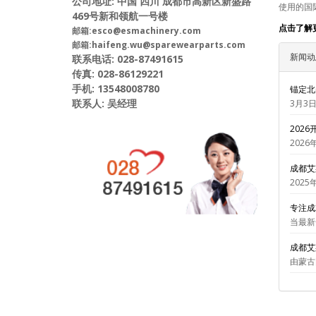
公司地址: 中国 四川 成都市高新区新盛路
使用的国
469号新和领航一号楼
点击了解
邮箱:esco@esmachinery.com
邮箱:haifeng.wu@sparewearparts.com
新闻动
联系电话: 028-87491615
传真: 028-86129221
手机: 13548008780
锚定北
联系人: 吴经理
3月3
202
202
成都艾
2025
专注成
当最新
成都艾
由蒙古国