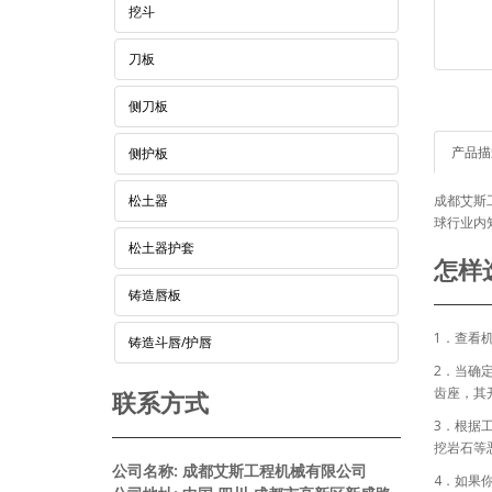
挖斗
刀板
侧刀板
产品描
侧护板
松土器
成都艾斯工
球行业内
松土器护套
怎样
铸造唇板
1．查看
铸造斗唇/护唇
2．当确
齿座，其
联系方式
3．根据
挖岩石等
公司名称: 成都艾斯工程机械有限公司
4．如果