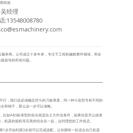
长期有效
:吴经理
:13548008780
co@esmachinery.com
 侧刀板供应服务商。公司成立十多年来，专注于工程机械耐磨件领域，和全
连接器等的所有问题。
不行，我们还必须确定挖斗的刀板厚度，同一种斗齿型号有不同的
齿尖和销子，那么这一步可以省略。
，比如A&S标准型的齿尖就适合土方作业条件，如果你是开山或者
磨，机器的损耗等完美的结合在一起，达到理想的工作状态。
第1步开始到第3步就可以完成选配，让你拥有一款适合自己机器