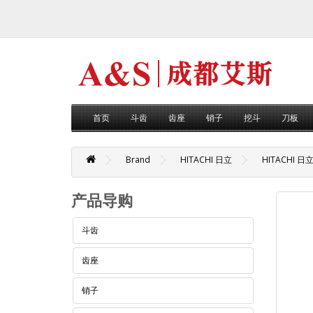
首页
斗齿
齿座
销子
挖斗
刀板
Brand
HITACHI 日立
HITACHI 日
产品导购
斗齿
齿座
销子