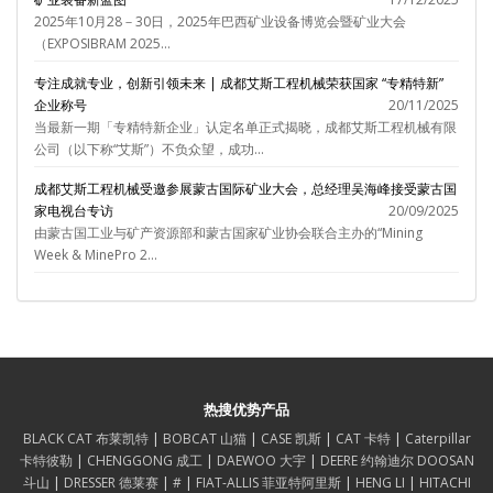
2025年10月28－30日，2025年巴西矿业设备博览会暨矿业大会
（EXPOSIBRAM 2025...
专注成就专业，创新引领未来 | 成都艾斯工程机械荣获国家 “专精特新”
企业称号
20/11/2025
当最新一期「专精特新企业」认定名单正式揭晓，成都艾斯工程机械有限
公司（以下称“艾斯”）不负众望，成功...
成都艾斯工程机械受邀参展蒙古国际矿业大会，总经理吴海峰接受蒙古国
家电视台专访
20/09/2025
由蒙古国工业与矿产资源部和蒙古国家矿业协会联合主办的“Mining
Week & MinePro 2...
热搜优势产品
BLACK CAT 布莱凯特
|
BOBCAT 山猫
|
CASE 凯斯
|
CAT 卡特
|
Caterpillar
卡特彼勒
|
CHENGGONG 成工
|
DAEWOO 大宇
|
DEERE 约翰迪尔
DOOSAN
斗山
|
DRESSER 德莱赛
|
#
|
FIAT-ALLIS 菲亚特阿里斯
|
HENG LI
|
HITACHI